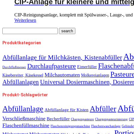
CIP-Anlage für kleinere und mittel
CIP-Reinigungsanlage, komplett mit Spülwasser-, Lauge-, und
Weiterlesen
Produktkategorien
Ab
Abfüllanlage für Milchkästen, Kistenabfüller
Flaschenabfü
Durchlaufpasteure
Eimerfüller
Durchflußmesser
Pasteur
Milchautomaten
Käsebereiter, Käsekessel
Molkereianlagen
Abfüllanlagen
Universal Dosiermaschinen, Dosiere
Produkt-Schlagwörter
Abfü
Abfüllanlage
Abfüller
Abfüllanlage für Kisten
Verschließmaschine
Becherfüller
Chargenpasteure
Chargenpasteurisierung
CIP
Flaschenfüllmaschine
Flaschenreinigungsmaschine
Flaschenwaschanlage
Gebinde
Portio