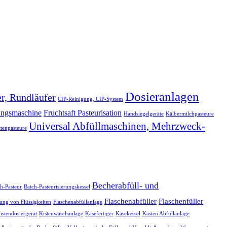
Dosieranlagen
er, Rundläufer
CIP-Reinigung, CIP-System
ungsmaschine
Fruchtsaft Pasteurisation
Handsiegelgeräte
Kälbermilchpasteure
Universal Abfüllmaschinen, Mehrzweck-
ttenpasteure
Becherabfüll- und
h-Pasteur
Batch-Pasteurisierungskessel
Flaschenabfüller
Flaschenfüller
lung von Flüssigkeiten
Flaschenabfüllanlage
istendosiergerät
Kistenwaschanlage
Käsefertiger
Käsekessel
Kästen Abfüllanlage