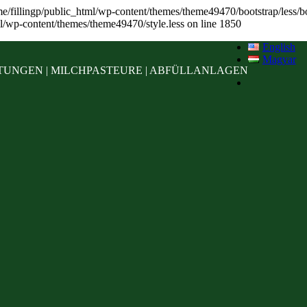
home/fillingp/public_html/wp-content/themes/theme49470/bootstrap/less/boo
l/wp-content/themes/theme49470/style.less on line 1850
English
Magyar
UNGEN | MILCHPASTEURE | ABFÜLLANLAGEN