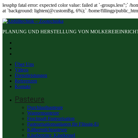
lessphp fatal error: expected color value: failed at `-groups.less";` /
at `background: lighten(@customBg, 6%);` /home/fillingp/public_htm
PLANUNG UND HERSTELLUNG VON MOLKEREIEINRICHT
Über Uns
Videos
Dienstleistungen
Referenzen
Kontakt
Pasteure
Durchlaufpasteure
Wannenpasteure
Fruchtsaft Pasteurisation
Pasteurisationsanlagen für Flüssig-Ei
Kälbermilchpasteure
Käsebereiter, Käsekessel