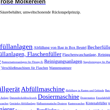
große Molkereien
 Säurebehälter, umweltschonende Rückstapelprinzip.
füllanlagen
Becherfüll
Abfüllung von Bag in Box Beutel
llanlagen, Flaschenfüller
Flaschenwaschanlage, Reinig
e
Reinigungsanlagen
Pasteurisationsanlagen für Flüssig-Ei
Stapelreinigung für Pla
r
Verschließmaschinen für Flaschen
Wannenpasteure
llgerät
Abfüllmaschine
Abfüllung in Kasten und Gebinde
Batc
Dosiermaschine
 Anlage
Datumdeckeldruckwerk
Dosierstation
Einzelabfül
Kistenabfüller
wascher
Getränke-Abfüllanlage
Halbautomatische Dosierer
Kastenwascher
K
nierer
Rundläufer