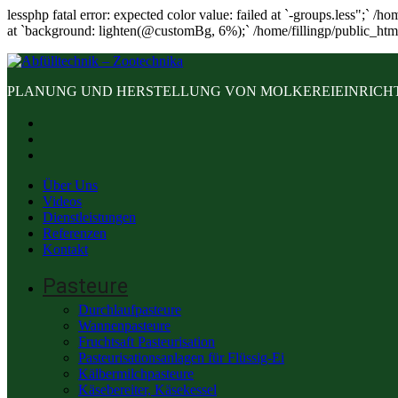
lessphp fatal error: expected color value: failed at `-groups.less";` /
at `background: lighten(@customBg, 6%);` /home/fillingp/public_htm
PLANUNG UND HERSTELLUNG VON MOLKEREIEINRICHT
Über Uns
Videos
Dienstleistungen
Referenzen
Kontakt
Pasteure
Durchlaufpasteure
Wannenpasteure
Fruchtsaft Pasteurisation
Pasteurisationsanlagen für Flüssig-Ei
Kälbermilchpasteure
Käsebereiter, Käsekessel