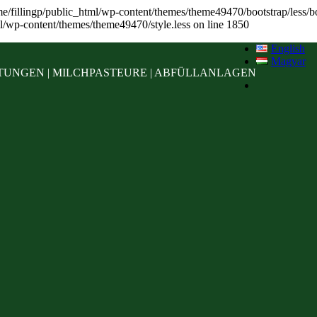
home/fillingp/public_html/wp-content/themes/theme49470/bootstrap/less/boo
l/wp-content/themes/theme49470/style.less on line 1850
English
Magyar
UNGEN | MILCHPASTEURE | ABFÜLLANLAGEN