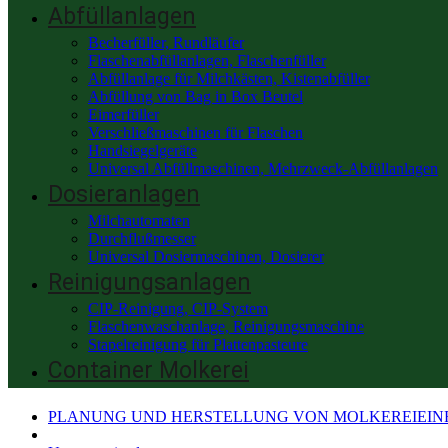
Abfüllanlagen
Becherfüller, Rundläufer
Flaschenabfüllanlagen, Flaschenfüller
Abfüllanlage für Milchkästen, Kistenabfüller
Abfüllung von Bag in Box Beutel
Eimerfüller
Verschließmaschinen für Flaschen
Handsiegelgeräte
Universal Abfüllmaschinen, Mehrzweck-Abfüllanlagen
Dosieranlagen
Milchautomaten
Durchflußmesser
Universal Dosiermaschinen, Dosierer
Reinigungsanlagen
CIP-Reinigung, CIP-System
Flaschenwaschanlage, Reinigungsmaschine
Stapelreinigung für Plattenpasteure
Container Molkerei
PLANUNG UND HERSTELLUNG VON MOLKEREIEINR