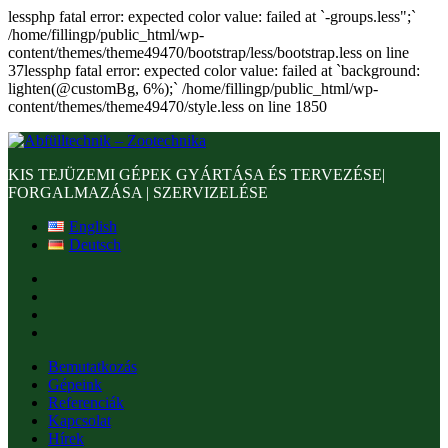
lessphp fatal error: expected color value: failed at `-groups.less";`
/home/fillingp/public_html/wp-
content/themes/theme49470/bootstrap/less/bootstrap.less on line
37lessphp fatal error: expected color value: failed at `background:
lighten(@customBg, 6%);` /home/fillingp/public_html/wp-
content/themes/theme49470/style.less on line 1850
KIS TEJÜZEMI GÉPEK GYÁRTÁSA ÉS TERVEZÉSE|
FORGALMAZÁSA | SZERVIZELÉSE
English
Deutsch
Bemutatkozás
Gépeink
Referenciák
Kapcsolat
Hírek