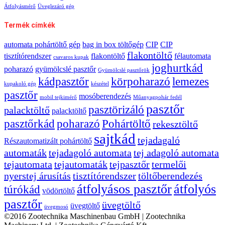
Átfolyásmérő
Üveglezáró gép
Termék címkék
automata pohártöltő gép
bag in box töltőgép
CIP
CIP
flakontöltő
tisztítórendszer
flakontöltő
félautomata
csavaros kupak
joghurtkád
poharazó
gyümölcslé pasztőr
Gyümölcslé pasztőrök
kádpasztőr
körpoharazó
lemezes
kupakoló gép
készétel
pasztőr
mosóberendezés
mobil tejkimérő
Műanyagpohár fedél
pasztőr
pasztörizáló
palacktöltő
palacktöltő
pasztőrkád
poharazó
Pohártöltő
rekesztöltő
sajtkád
tejadagaló
Részautomatizált pohártöltő
automaták
tejadagoló automata
tej adagoló automata
tejautomata
tejautomaták
tejpasztőr
termelői
nyerstej árusítás
tisztítórendszer
töltőberendezés
átfolyásos pasztőr
átfolyós
túrókád
vödörtöltő
pasztőr
üvegtöltő
üvegtöltő
üvegmosó
©2016 Zootechnika Maschinenbau GmbH | Zootechnika