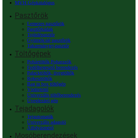
MVH Gépkatalógus
Pasztőrök
Lemezes pasztőrök
Pasztőrkádak
Tojáslépasztőr
Gyümölcslé pasztőrök
Takarmánytej-pasztőr
Töltőgépek
Pohártöltők,Poharazók
Fedélhegesztő berendezés
Palacktöltők, üvegtöltők
Rekesztöltők
Bag in box töltőgép
Vödörtöltő
Univerzális töltőberendezés
Üveglezáró gép
Tejadagolók
Tejautomaták
Univerzális adagoló
Átfolyásmérő
Mosóberendezések