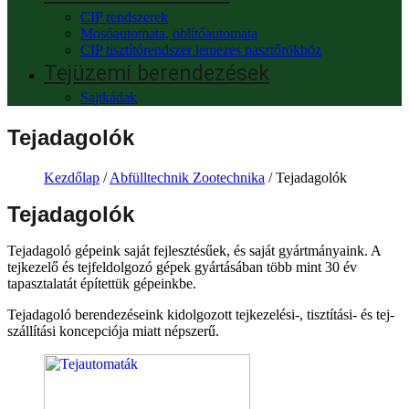
CIP rendszerek
Mosóautomata, öblítőautomata
CIP tisztítórendszer lemezes pasztőrökhöz
Tejüzemi berendezések
Sajtkádak
Tejadagolók
Kezdőlap
/
Abfülltechnik Zootechnika
/ Tejadagolók
Tejadagolók
Tejadagoló gépeink saját fejlesztésűek, és saját gyártmányaink. A
tejkezelő és tejfeldolgozó gépek gyártásában több mint 30 év
tapasztalatát építettük gépeinkbe.
Tejadagoló berendezéseink kidolgozott tejkezelési-, tisztítási- és tej-
szállítási koncepciója miatt népszerű.