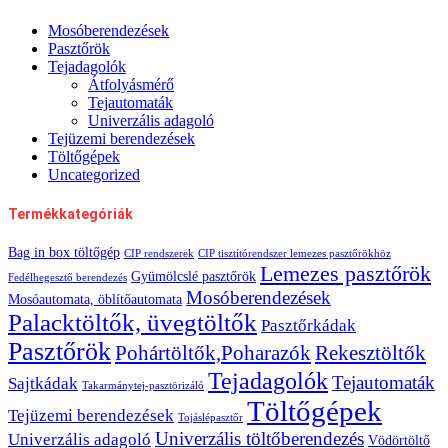
Mosóberendezések
Pasztőrök
Tejadagolók
Átfolyásmérő
Tejautomaták
Univerzális adagoló
Tejüzemi berendezések
Töltőgépek
Uncategorized
Termékkategóriák
Bag in box töltőgép
CIP rendszerek
CIP tisztítórendszer lemezes pasztőrökhöz
Lemezes pasztőrök
Gyümölcslé pasztőrök
Fedélhegesztő berendezés
Mosóberendezések
Mosóautomata, öblítőautomata
Palacktöltők, üvegtöltők
Pasztőrkádak
Pasztőrök
Pohártöltők,Poharazók
Rekesztöltők
Tejadagolók
Tejautomaták
Sajtkádak
Takarmánytej-pasztörizáló
Töltőgépek
Tejüzemi berendezések
Tojáslépasztőr
Univerzális töltőberendezés
Univerzális adagoló
Vödörtöltő