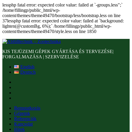
lessphp fatal error: expected color value: failed at `-groups.less";`
/home/fillingp/public_html/wp-
content/themes/theme49470/bootstrap/less/bootstrap.less on line
37lessphp fatal error: expected color value: failed at `background:
lighten(@customBg, 6%);` /home/fillingp/public_html/wp-
content/themes/theme49470/style.less on line 1850
KIS TEJÜZEMI GÉPEK GYÁRTÁSA ÉS TERVEZÉSE|
FORGALMAZÁSA | SZERVIZELÉSE
English
Deutsch
Bemutatkozás
Gépeink
Referenciák
Kapcsolat
Hírek