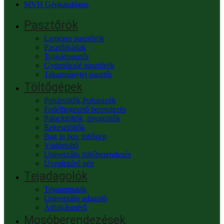
MVH Gépkatalógus
Pasztőrök
Lemezes pasztőrök
Pasztőrkádak
Tojáslépasztőr
Gyümölcslé pasztőrök
Takarmánytej-pasztőr
Töltőgépek
Pohártöltők,Poharazók
Fedélhegesztő berendezés
Palacktöltők, üvegtöltők
Rekesztöltők
Bag in box töltőgép
Vödörtöltő
Univerzális töltőberendezés
Üveglezáró gép
Tejadagolók
Tejautomaták
Univerzális adagoló
Átfolyásmérő
Mosóberendezések