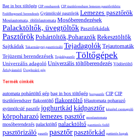
Bag in box töltőgép
CIP rendszerek
CIP tisztítórendszer lemezes pasztőrökhöz
Lemezes pasztőrök
Gyümölcslé pasztőrök
Fedélhegesztő berendezés
Mosóberendezések
Mosóautomata, öblítőautomata
Palacktöltők, üvegtöltők
Pasztőrkádak
Pasztőrök
Pohártöltők,Poharazók
Rekesztöltők
Tejadagolók
Tejautomaták
Sajtkádak
Takarmánytej-pasztörizáló
Töltőgépek
Tejüzemi berendezések
Tojáslépasztőr
Univerzális töltőberendezés
Univerzális adagoló
Vödörtöltő
Átfolyásmérő
Üveglezáró gép
Termék címkék
automata pohártöltő gép
bag in box töltőgép
CIP
CIP
borpasztőr
flakontöltő
tisztítórendszer
flakontöltő
félautomata poharazó
joghurtkád
kádpasztőr
gyümölcslé pasztőr
készétel csomagoló
körpoharazó
lemezes pasztőr
mosóautomata
palacktöltő
mosóberendezés
palacktöltő
panttintós fedél
pasztőr
pasztörizáló
pasztőrkád
pasztőr
pattintós kupak