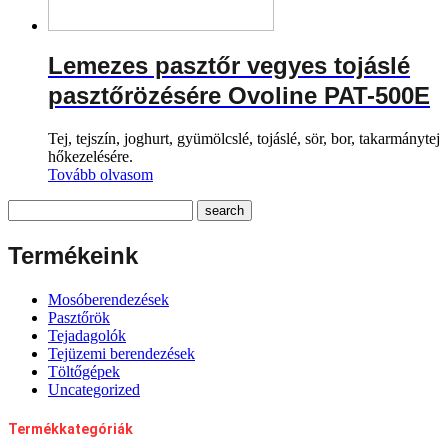
Lemezes pasztőr vegyes tojáslé
pasztőrözésére Ovoline PAT-500E
Tej, tejszín, joghurt, gyümölcslé, tojáslé, sör, bor, takarmánytej
hőkezelésére.
Tovább olvasom
Termékeink
Mosóberendezések
Pasztőrök
Tejadagolók
Tejüzemi berendezések
Töltőgépek
Uncategorized
Termékkategóriák