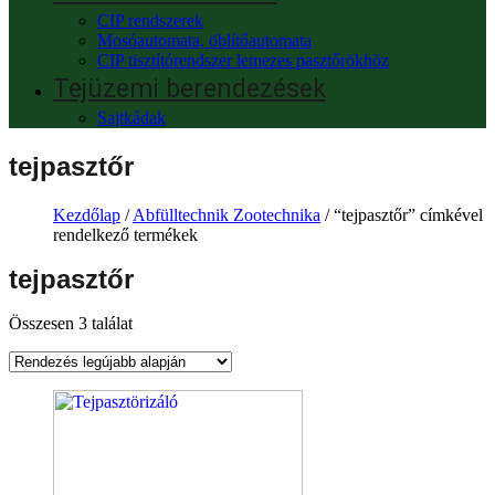
CIP rendszerek
Mosóautomata, öblítőautomata
CIP tisztítórendszer lemezes pasztőrökhöz
Tejüzemi berendezések
Sajtkádak
tejpasztőr
Kezdőlap
/
Abfülltechnik Zootechnika
/ “tejpasztőr” címkével
rendelkező termékek
tejpasztőr
Összesen 3 találat