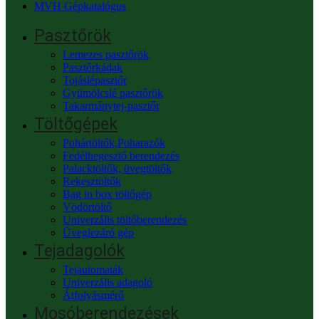
MVH Gépkatalógus
Pasztőrök
Lemezes pasztőrök
Pasztőrkádak
Tojáslépasztőr
Gyümölcslé pasztőrök
Takarmánytej-pasztőr
Töltőgépek
Pohártöltők,Poharazók
Fedélhegesztő berendezés
Palacktöltők, üvegtöltők
Rekesztöltők
Bag in box töltőgép
Vödörtöltő
Univerzális töltőberendezés
Üveglezáró gép
Tejadagolók
Tejautomaták
Univerzális adagoló
Átfolyásmérő
Mosóberendezések