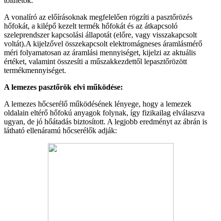
tölthetők.
A vonalíró az előírásoknak megfelelően rögzíti a pasztőrözés
hőfokát, a kilépő kezelt termék hőfokát és az átkapcsoló
szeleprendszer kapcsolási állapotát (előre, vagy visszakapcsolt
voltát).A kijelzővel összekapcsolt elektromágneses áramlásmérő
méri folyamatosan az áramlási mennyiséget, kijelzi az aktuális
értéket, valamint összesíti a műszakkezdettől lepasztőrözött
termékmennyiséget.
A lemezes pasztőrök elvi működése:
A lemezes hőcserélő működésének lényege, hogy a lemezek
oldalain eltérő hőfokú anyagok folynak, így fizikailag elválaszva
ugyan, de jó hőátadás biztosított. A legjobb eredményt az ábrán is
látható ellenáramú hőcserélők adják: