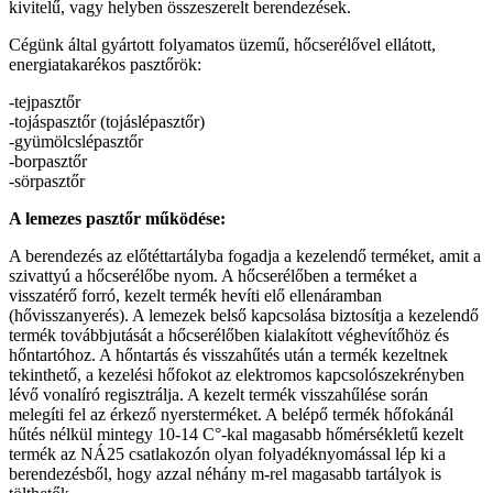
kivitelű, vagy helyben összeszerelt berendezések.
Cégünk által gyártott folyamatos üzemű, hőcserélővel ellátott,
energiatakarékos pasztőrök:
-tejpasztőr
-tojáspasztőr (tojáslépasztőr)
-gyümölcslépasztőr
-borpasztőr
-sörpasztőr
A lemezes pasztőr működése:
A berendezés az előtéttartályba fogadja a kezelendő terméket, amit a
szivattyú a hőcserélőbe nyom. A hőcserélőben a terméket a
visszatérő forró, kezelt termék hevíti elő ellenáramban
(hővisszanyerés). A lemezek belső kapcsolása biztosítja a kezelendő
termék továbbjutását a hőcserélőben kialakított véghevítőhöz és
hőntartóhoz. A hőntartás és visszahűtés után a termék kezeltnek
tekinthető, a kezelési hőfokot az elektromos kapcsolószekrényben
lévő vonalíró regisztrálja. A kezelt termék visszahűlése során
melegíti fel az érkező nyersterméket. A belépő termék hőfokánál
hűtés nélkül mintegy 10-14 C°-kal magasabb hőmérsékletű kezelt
termék az NÁ25 csatlakozón olyan folyadéknyomással lép ki a
berendezésből, hogy azzal néhány m-rel magasabb tartályok is