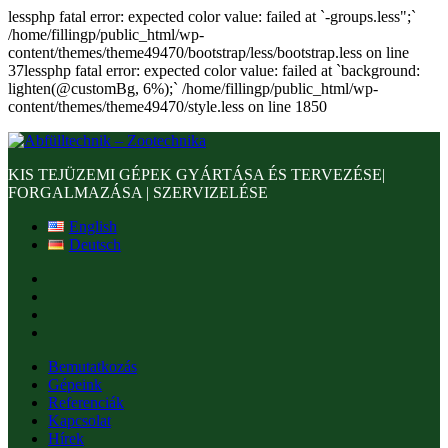
lessphp fatal error: expected color value: failed at `-groups.less";`
/home/fillingp/public_html/wp-
content/themes/theme49470/bootstrap/less/bootstrap.less on line
37lessphp fatal error: expected color value: failed at `background:
lighten(@customBg, 6%);` /home/fillingp/public_html/wp-
content/themes/theme49470/style.less on line 1850
KIS TEJÜZEMI GÉPEK GYÁRTÁSA ÉS TERVEZÉSE|
FORGALMAZÁSA | SZERVIZELÉSE
English
Deutsch
Bemutatkozás
Gépeink
Referenciák
Kapcsolat
Hírek