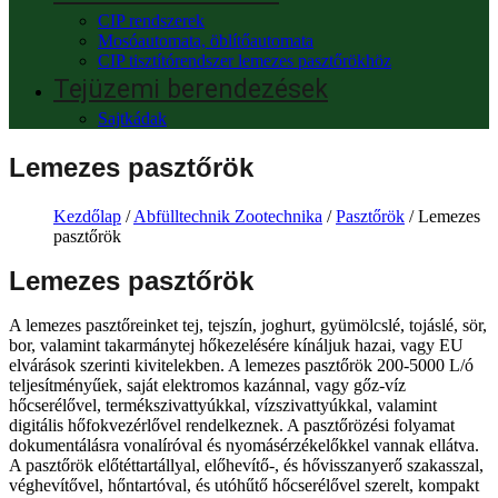
CIP rendszerek
Mosóautomata, öblítőautomata
CIP tisztítórendszer lemezes pasztőrökhöz
Tejüzemi berendezések
Sajtkádak
Lemezes pasztőrök
Kezdőlap
/
Abfülltechnik Zootechnika
/
Pasztőrök
/ Lemezes
pasztőrök
Lemezes pasztőrök
A lemezes pasztőreinket tej, tejszín, joghurt, gyümölcslé, tojáslé, sör,
bor, valamint takarmánytej hőkezelésére kínáljuk hazai, vagy EU
elvárások szerinti kivitelekben. A lemezes pasztőrök 200-5000 L/ó
teljesítményűek, saját elektromos kazánnal, vagy gőz-víz
hőcserélővel, termékszivattyúkkal, vízszivattyúkkal, valamint
digitális hőfokvezérlővel rendelkeznek. A pasztőrözési folyamat
dokumentálásra vonalíróval és nyomásérzékelőkkel vannak ellátva.
A pasztőrök előtéttartállyal, előhevítő-, és hővisszanyerő szakasszal,
véghevítővel, hőntartóval, és utóhűtő hőcserélővel szerelt, kompakt