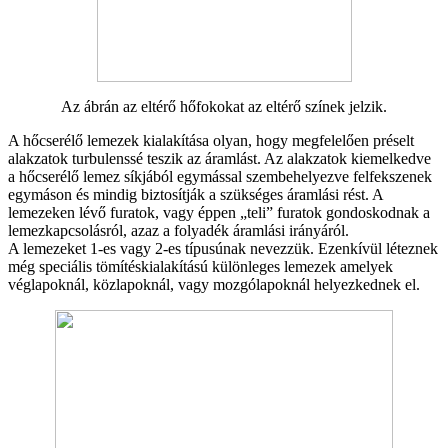
Az ábrán az eltérő hőfokokat az eltérő színek jelzik.
A hőcserélő lemezek kialakítása olyan, hogy megfelelően préselt
alakzatok turbulenssé teszik az áramlást. Az alakzatok kiemelkedve
a hőcserélő lemez síkjából egymással szembehelyezve felfekszenek
egymáson és mindig biztosítják a szükséges áramlási rést. A
lemezeken lévő furatok, vagy éppen „teli” furatok gondoskodnak a
lemezkapcsolásról, azaz a folyadék áramlási irányáról.
A lemezeket 1-es vagy 2-es típusúnak nevezzük. Ezenkívül léteznek
még speciális tömítéskialakítású különleges lemezek amelyek
véglapoknál, közlapoknál, vagy mozgólapoknál helyezkednek el.