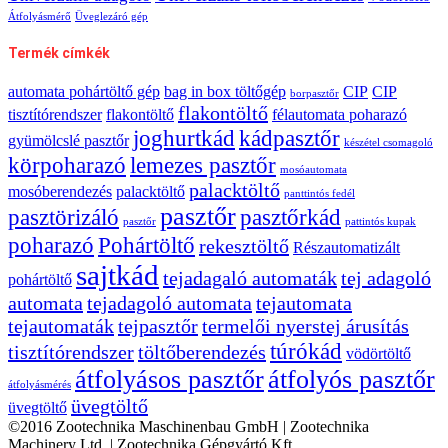
Átfolyásmérő
Üveglezáró gép
Termék címkék
automata pohártöltő gép
bag in box töltőgép
CIP
CIP
borpasztőr
flakontöltő
tisztítórendszer
flakontöltő
félautomata poharazó
joghurtkád
kádpasztőr
gyümölcslé pasztőr
készétel csomagoló
körpoharazó
lemezes pasztőr
mosóautomata
palacktöltő
mosóberendezés
palacktöltő
panttintós fedél
pasztőr
pasztörizáló
pasztőrkád
pasztőr
pattintós kupak
poharazó
Pohártöltő
rekesztöltő
Részautomatizált
sajtkád
tejadagaló automaták
tej adagoló
pohártöltő
automata
tejadagoló automata
tejautomata
tejautomaták
tejpasztőr
termelői nyerstej árusítás
túrókád
tisztítórendszer
töltőberendezés
vödörtöltő
átfolyásos pasztőr
átfolyós pasztőr
átfolyásmérés
üvegtöltő
üvegtöltő
©2016 Zootechnika Maschinenbau GmbH | Zootechnika
Machinery Ltd. | Zootechnika Gépgyártó Kft.