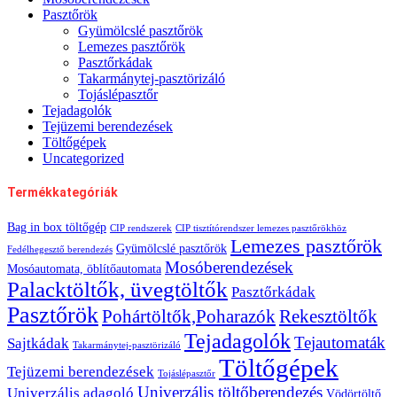
Pasztőrök
Gyümölcslé pasztőrök
Lemezes pasztőrök
Pasztőrkádak
Takarmánytej-pasztörizáló
Tojáslépasztőr
Tejadagolók
Tejüzemi berendezések
Töltőgépek
Uncategorized
Termékkategóriák
Bag in box töltőgép
CIP rendszerek
CIP tisztítórendszer lemezes pasztőrökhöz
Lemezes pasztőrök
Gyümölcslé pasztőrök
Fedélhegesztő berendezés
Mosóberendezések
Mosóautomata, öblítőautomata
Palacktöltők, üvegtöltők
Pasztőrkádak
Pasztőrök
Pohártöltők,Poharazók
Rekesztöltők
Tejadagolók
Tejautomaták
Sajtkádak
Takarmánytej-pasztörizáló
Töltőgépek
Tejüzemi berendezések
Tojáslépasztőr
Univerzális töltőberendezés
Univerzális adagoló
Vödörtöltő