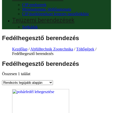
CIP rendszerek
Mosóautomata, öblítőautomata
CIP tisztítórendszer lemezes pasztőrökhöz
Tejüzemi berendezések
Sajtkádak
Fedélhegesztő berendezés
Kezdőlap
/
Abfülltechnik Zootechnika
/
Töltőgépek
/
Fedélhegesztő berendezés
Fedélhegesztő berendezés
Összesen 1 találat