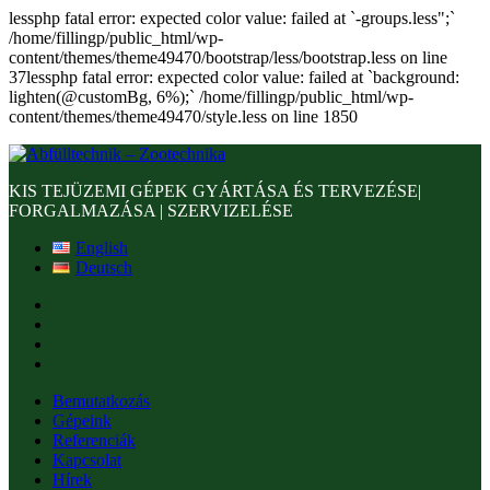
lessphp fatal error: expected color value: failed at `-groups.less";`
/home/fillingp/public_html/wp-
content/themes/theme49470/bootstrap/less/bootstrap.less on line
37lessphp fatal error: expected color value: failed at `background:
lighten(@customBg, 6%);` /home/fillingp/public_html/wp-
content/themes/theme49470/style.less on line 1850
KIS TEJÜZEMI GÉPEK GYÁRTÁSA ÉS TERVEZÉSE|
FORGALMAZÁSA | SZERVIZELÉSE
English
Deutsch
Bemutatkozás
Gépeink
Referenciák
Kapcsolat
Hírek