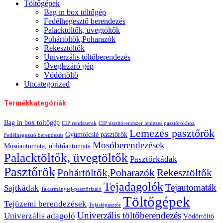
Töltőgépek
Bag in box töltőgép
Fedélhegesztő berendezés
Palacktöltők, üvegtöltők
Pohártöltők,Poharazók
Rekesztöltők
Univerzális töltőberendezés
Üveglezáró gép
Vödörtöltő
Uncategorized
Termékkategóriák
Bag in box töltőgép
CIP rendszerek
CIP tisztítórendszer lemezes pasztőrökhöz
Lemezes pasztőrök
Gyümölcslé pasztőrök
Fedélhegesztő berendezés
Mosóberendezések
Mosóautomata, öblítőautomata
Palacktöltők, üvegtöltők
Pasztőrkádak
Pasztőrök
Pohártöltők,Poharazók
Rekesztöltők
Tejadagolók
Tejautomaták
Sajtkádak
Takarmánytej-pasztörizáló
Töltőgépek
Tejüzemi berendezések
Tojáslépasztőr
Univerzális töltőberendezés
Univerzális adagoló
Vödörtöltő