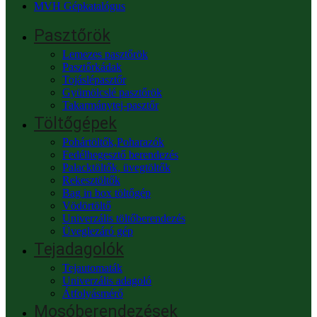
MVH Gépkatalógus
Pasztőrök
Lemezes pasztőrök
Pasztőrkádak
Tojáslépasztőr
Gyümölcslé pasztőrök
Takarmánytej-pasztőr
Töltőgépek
Pohártöltők,Poharazók
Fedélhegesztő berendezés
Palacktöltők, üvegtöltők
Rekesztöltők
Bag in box töltőgép
Vödörtöltő
Univerzális töltőberendezés
Üveglezáró gép
Tejadagolók
Tejautomaták
Univerzális adagoló
Átfolyásmérő
Mosóberendezések