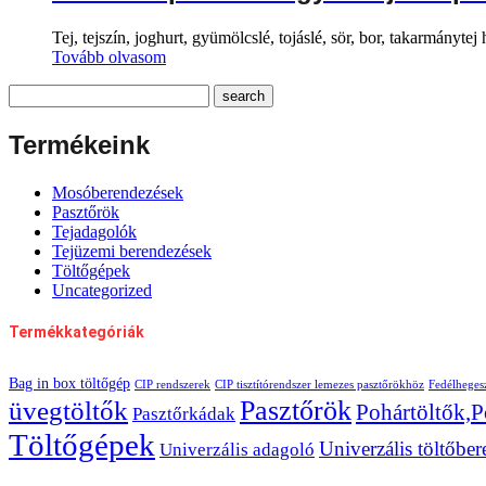
Tej, tejszín, joghurt, gyümölcslé, tojáslé, sör, bor, takarmánytej
Tovább olvasom
Termékeink
Mosóberendezések
Pasztőrök
Tejadagolók
Tejüzemi berendezések
Töltőgépek
Uncategorized
Termékkategóriák
Bag in box töltőgép
CIP rendszerek
CIP tisztítórendszer lemezes pasztőrökhöz
Fedélheges
Pasztőrök
üvegtöltők
Pohártöltők,
Pasztőrkádak
Töltőgépek
Univerzális töltőbe
Univerzális adagoló