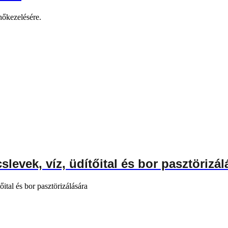
 hőkezelésére.
evek, víz, üdítőital és bor pasztörizál
ital és bor pasztörizálására