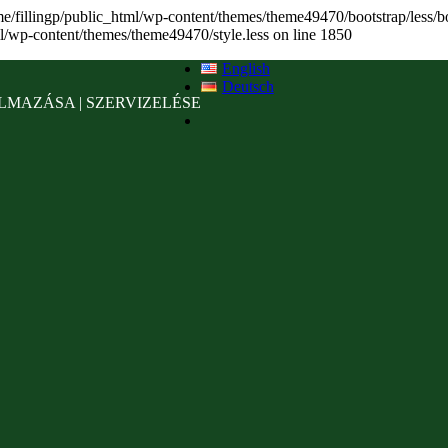
home/fillingp/public_html/wp-content/themes/theme49470/bootstrap/less/boo
l/wp-content/themes/theme49470/style.less on line 1850
English
Deutsch
LMAZÁSA | SZERVIZELÉSE