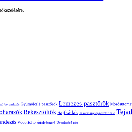
 hőkezelésére.
Lemezes pasztőrök
Gyümölcslé pasztőrök
Mosóautomat
ztő berendezés
Teja
Poharazók
Rekesztöltők
Sajtkádak
Takarmánytej-pasztörizáló
rendezés
Vödörtöltő
Átfolyásmérő
Üveglezáró gép