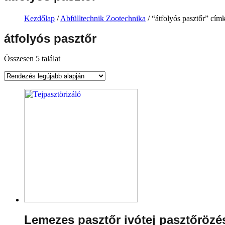
Kezdőlap
/
Abfülltechnik Zootechnika
/ “átfolyós pasztőr” cím
átfolyós pasztőr
Összesen 5 találat
Lemezes pasztőr ivótej pasztőrözé