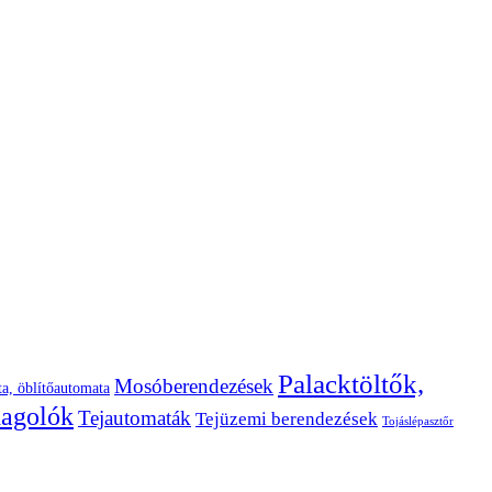
Palacktöltők,
Mosóberendezések
a, öblítőautomata
dagolók
Tejautomaták
Tejüzemi berendezések
Tojáslépasztőr