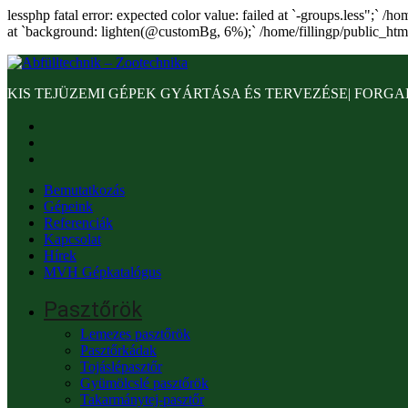
lessphp fatal error: expected color value: failed at `-groups.less";` /
at `background: lighten(@customBg, 6%);` /home/fillingp/public_htm
KIS TEJÜZEMI GÉPEK GYÁRTÁSA ÉS TERVEZÉSE| FORGA
Bemutatkozás
Gépeink
Referenciák
Kapcsolat
Hírek
MVH Gépkatalógus
Pasztőrök
Lemezes pasztőrök
Pasztőrkádak
Tojáslépasztőr
Gyümölcslé pasztőrök
Takarmánytej-pasztőr