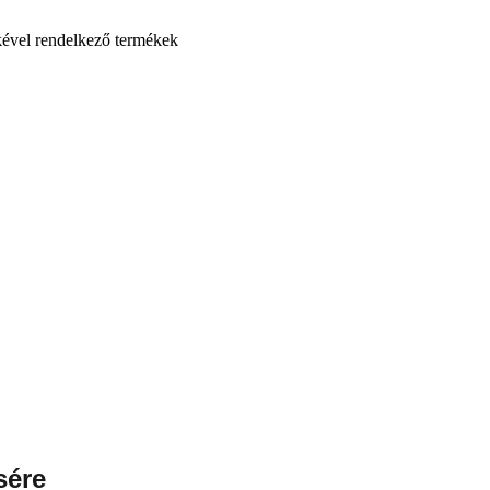
kével rendelkező termékek
sére