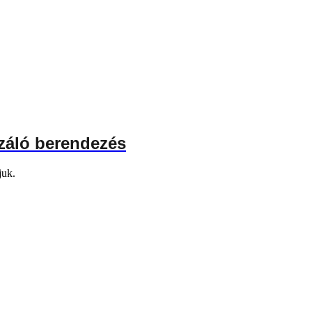
záló berendezés
juk.