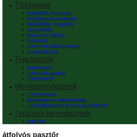
Töltőgépek
Pohártöltők,Poharazók
Fedélhegesztő berendezés
Palacktöltők, üvegtöltők
Rekesztöltők
Bag in box töltőgép
Vödörtöltő
Univerzális töltőberendezés
Üveglezáró gép
Tejadagolók
Tejautomaták
Univerzális adagoló
Átfolyásmérő
Mosóberendezések
CIP rendszerek
Mosóautomata, öblítőautomata
CIP tisztítórendszer lemezes pasztőrökhöz
Tejüzemi berendezések
Sajtkádak
átfolyós pasztőr