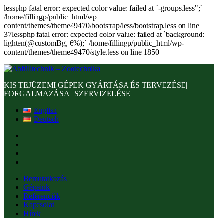
lessphp fatal error: expected color value: failed at `-groups.less";`
/home/fillingp/public_html/wp-
content/themes/theme49470/bootstrap/less/bootstrap.less on line
37lessphp fatal error: expected color value: failed at `background:
lighten(@customBg, 6%);` /home/fillingp/public_html/wp-
content/themes/theme49470/style.less on line 1850
KIS TEJÜZEMI GÉPEK GYÁRTÁSA ÉS TERVEZÉSE|
FORGALMAZÁSA | SZERVIZELÉSE
English
Deutsch
Bemutatkozás
Gépeink
Referenciák
Kapcsolat
Hírek