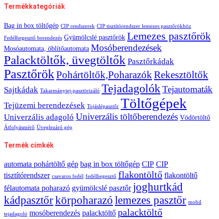
Termékkategóriák
Bag in box töltőgép
CIP rendszerek
CIP tisztítórendszer lemezes pasztőrökhöz
Lemezes pasztőrök
Gyümölcslé pasztőrök
Fedélhegesztő berendezés
Mosóberendezések
Mosóautomata, öblítőautomata
Palacktöltők, üvegtöltők
Pasztőrkádak
Pasztőrök
Pohártöltők,Poharazók
Rekesztöltők
Tejadagolók
Tejautomaták
Sajtkádak
Takarmánytej-pasztörizáló
Töltőgépek
Tejüzemi berendezések
Tojáslépasztőr
Univerzális töltőberendezés
Univerzális adagoló
Vödörtöltő
Átfolyásmérő
Üveglezáró gép
Termék címkék
automata pohártöltő gép
bag in box töltőgép
CIP
CIP
flakontöltő
tisztítórendszer
flakontöltő
csavaros fedél
fedélhegesztő
joghurtkád
félautomata poharazó
gyümölcslé pasztőr
kádpasztőr
körpoharazó
lemezes pasztőr
mobil
palacktöltő
mosóberendezés
palacktöltő
tejadagoló