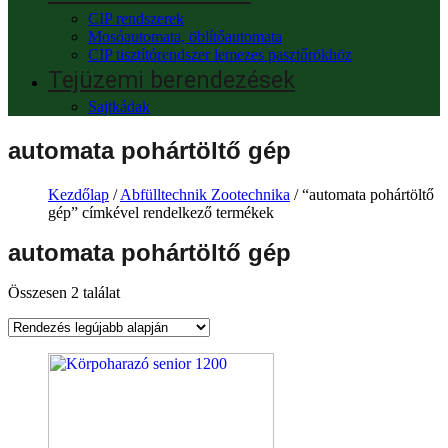
CIP rendszerek
Mosóautomata, öblítőautomata
CIP tisztítórendszer lemezes pasztőrökhöz
Tejüzemi berendezések
Sajtkádak
automata pohártöltő gép
Kezdőlap
/
Abfülltechnik Zootechnika
/ “automata pohártöltő
gép” címkével rendelkező termékek
automata pohártöltő gép
Összesen 2 találat