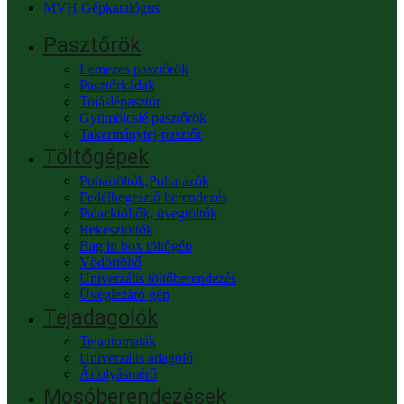
MVH Gépkatalógus
Pasztőrök
Lemezes pasztőrök
Pasztőrkádak
Tojáslépasztőr
Gyümölcslé pasztőrök
Takarmánytej-pasztőr
Töltőgépek
Pohártöltők,Poharazók
Fedélhegesztő berendezés
Palacktöltők, üvegtöltők
Rekesztöltők
Bag in box töltőgép
Vödörtöltő
Univerzális töltőberendezés
Üveglezáró gép
Tejadagolók
Tejautomaták
Univerzális adagoló
Átfolyásmérő
Mosóberendezések