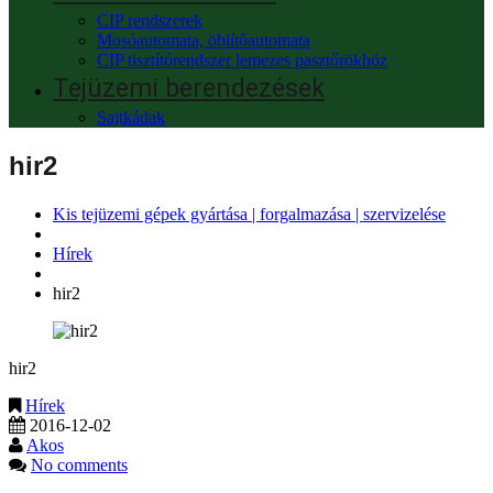
CIP rendszerek
Mosóautomata, öblítőautomata
CIP tisztítórendszer lemezes pasztőrökhöz
Tejüzemi berendezések
Sajtkádak
hir2
Kis tejüzemi gépek gyártása | forgalmazása | szervizelése
Hírek
hir2
hir2
Hírek
2016-12-02
Akos
No comments