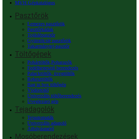
MVH Gépkatalógus
Pasztőrök
Lemezes pasztőrök
Pasztőrkádak
Tojáslépasztőr
Gyümölcslé pasztőrök
Takarmánytej-pasztőr
Töltőgépek
Pohártöltők,Poharazók
Fedélhegesztő berendezés
Palacktöltők, üvegtöltők
Rekesztöltők
Bag in box töltőgép
Vödörtöltő
Univerzális töltőberendezés
Üveglezáró gép
Tejadagolók
Tejautomaták
Univerzális adagoló
Átfolyásmérő
Mosóberendezések