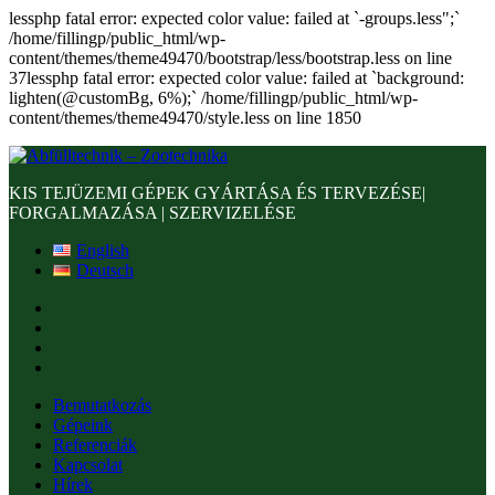
lessphp fatal error: expected color value: failed at `-groups.less";`
/home/fillingp/public_html/wp-
content/themes/theme49470/bootstrap/less/bootstrap.less on line
37lessphp fatal error: expected color value: failed at `background:
lighten(@customBg, 6%);` /home/fillingp/public_html/wp-
content/themes/theme49470/style.less on line 1850
KIS TEJÜZEMI GÉPEK GYÁRTÁSA ÉS TERVEZÉSE|
FORGALMAZÁSA | SZERVIZELÉSE
English
Deutsch
Bemutatkozás
Gépeink
Referenciák
Kapcsolat
Hírek